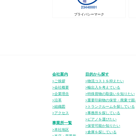
プライバシーマーク
会社案内
目的から探す
>ご挨拶
>物流コストを抑えたい
>会社概要
>輸出入を考えている
>企業理念
>特殊貨物の取扱いを知りたい
>沿革
>重要印刷物の保管・廃棄で困
>組織図
>トランクルームを探している
>アクセス
>事務所を探している
>ピアノを運びたい
事業所一覧
>保管可能か知りたい
>本社地区
>倉庫を探している
>支店・営業所