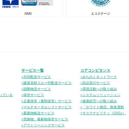
ISMS
エコステージ
サービス一覧
コアコンピタンス
>共同配送サービス
>みちのくネットワーク
>建築資材スルー型配送サービス
>高品質のサービス
>国際物流サービス
>環境活動への取り組み
っている
>保管サービス
>システムソリューション
>文書保管（書類保管）サービス
>健康経営への取り組み
>マルチモーダルシフトサービス
>「ホワイト物流」推進運動
>重量物輸送サービス
>サステナビリティ（SDGs）
>危険物、毒劇物保管サービス
>アウトソーシングサービス